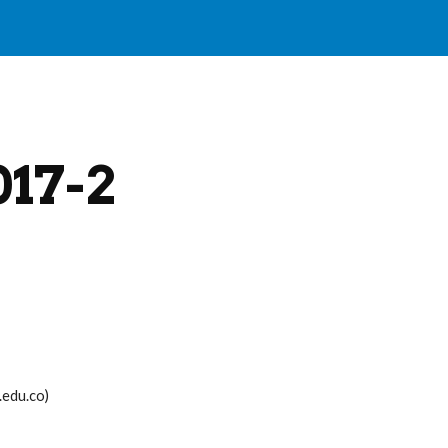
ip to main content
Skip to navigat
017-2
.edu.co)